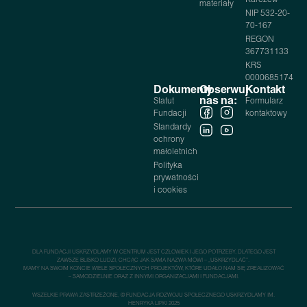
materiały
NIP 532-20-
70-167
REGON
367731133
KRS
0000685174
Dokumenty
Obserwuj
Kontakt
nas na:
Statut
Formularz
Fundacji
kontaktowy
Standardy
ochrony
małoletnich
Polityka
prywatności
i cookies
DLA FUNDACJI USKRZYDLAMY W CENTRUM JEST CZŁOWIEK I JEGO POTRZEBY, DLATEGO JEST
ZAWSZE BLISKO LUDZI, CHCĄC JAK SAMA NAZWA MÓWI – „USKRZYDLAĆ”.
MAMY NA SWOIM KONCIE WIELE SPOŁECZNYCH PROJEKTÓW, KTÓRE UDAŁO NAM SIĘ ZREALIZOWAĆ
– SAMODZIELNIE ORAZ Z INNYMI ORGANIZACJAMI I FUNDACJAMI.
WSZELKIE PRAWA ZASTRZEŻONE, © FUNDACJA ROZWOJU SPOŁECZNEGO USKRZYDLAMY IM.
HENRYKA LIPKI 2025