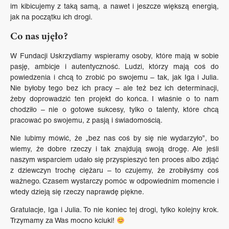
im kibicujemy z taką samą, a nawet i jeszcze większą energią,
jak na początku ich drogi.
Co nas ujęło?
W Fundacji Uskrzydlamy wspieramy osoby, które mają w sobie
pasję, ambicje i autentyczność. Ludzi, którzy mają coś do
powiedzenia i chcą to zrobić po swojemu – tak, jak Iga i Julia.
Nie byłoby tego bez ich pracy – ale też bez ich determinacji,
żeby doprowadzić ten projekt do końca. I właśnie o to nam
chodziło – nie o gotowe sukcesy, tylko o talenty, które chcą
pracować po swojemu, z pasją i świadomością.
Nie lubimy mówić, że „bez nas coś by się nie wydarzyło”, bo
wiemy, że dobre rzeczy i tak znajdują swoją drogę. Ale jeśli
naszym wsparciem udało się przyspieszyć ten proces albo zdjąć
z dziewczyn trochę ciężaru – to czujemy, że zrobiłyśmy coś
ważnego. Czasem wystarczy pomóc w odpowiednim momencie i
wtedy dzieją się rzeczy naprawdę piękne.
Gratulacje, Iga i Julia. To nie koniec tej drogi, tylko kolejny krok.
Trzymamy za Was mocno kciuki!