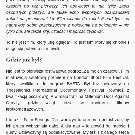
czasem po raz pierwszy. Ich opowieści to nie tylko zapis
osobistych przeżyć, ale także echo wspólnych doświadczeń
kobiet na przestrzeni lat. Film skłania do refleksji nad tym, co
naprawdę sobie przekazujemy z pokolenia na pokolenie – nie
tylko ból, ale także siłę, czułość i mądrość życiową”.
To nie jest film, który „się ogląda”. To jest film który się chłonie i
długo się potem o nim myśli.
Gdzie już był?
Nie jest to pierwsza festiwalowa podróż „Za moich czasów”. Film
miał swoją światową premierę na London Short Film Festival,
który kwalifikuje do nagród BAFTA. Był też pokazany na
Thessaloniki International Documentary Festival (również z
kwalifikacją oscarową). A w maju trafił na Millenium Docs Against
Gravity, gdzie wziął udział w konkursie filmów
krótkometrażowych.
I teraz – Palm Springs. Dla twórczyń to ogromna przestrzeń, by
ich praca wybrzmiała dalej. A dla nas – to powód do radości i
dumy. Dziewczyny są podekscytowane. My też. I z całego serca