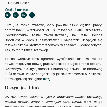
Co nas ujęło?
Znajdź nas na:
Film „Za moich czasów”, który powstał dzięki ciężkiej pracy,
determinacji i wrażliwości Igi Lis (reżyserka) i Julii Grzeszczak
(producentaka) został zakwalifikowany na Palm Springs
ShortFest – jeden z największych i najbardziej liczących się
festiwali filmów krótkometrażowych w Stanach Zjednoczonych.
Tak, to ten z listy Oscarowej!
To dla twórczyń filmu ogromne wyróżnienie. Ich film trafi do
nowej, międzynarodowej publiczności po drugiej stronie oceanu.
Dziewczyny nie kryją radości. I trudno się dziwić – to naprawdę
duża sprawa. Pokaz odbędzie się jeszcze w czerwcu w Kalifornii,
tutaj
a szczegóły są dostępne
.
O czym jest film?
„W rozmowach telefonicznych z wnuczkami babcie odsłaniają
historie miłości, straty i złamanych serc. Słowa, które dotąd
pozostawały niewypowiedziane, wreszcie znajdują ujście –