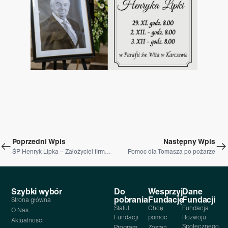
Poprzedni Wpis
Następny Wpis
ŚP Henryk Lipka – Założyciel firmy SuperDrob
Pomoc dla Tomasza po pożarze
Szybki wybór
Do
Wesprzyj
Dane
pobrania
Fundację
Fundacji
Strona główna
Statut
Chcę
Fundacja
O Nas
Fundacji
pomóc
Rozwoju
Aktualności
Społecznego
Program
Zostań