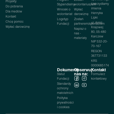
Projekty
Uskrzydlamy
Stypendialny
wolontariuszem
Do pobrania
imienia
Wnioski o
Wpłać
Dla mediów
Henryka
wolontariat
darowiznę
Kontakt
Lipki
Logotyp
Zostań
Chcę pomóc
ul. Armii
Fundacji
partnerem/sponsorem
Wpłać darowiznę
Krajowej
Napisz o
80, 05-480
nas -
Karczew
materiały
NIP 532-20-
70-167
REGON
367731133
KRS
0000685174
Dokumenty
Obserwuj
Kontakt
nas na:
Statut
Formularz
Fundacji
kontaktowy
Standardy
ochrony
małoletnich
Polityka
prywatności
i cookies